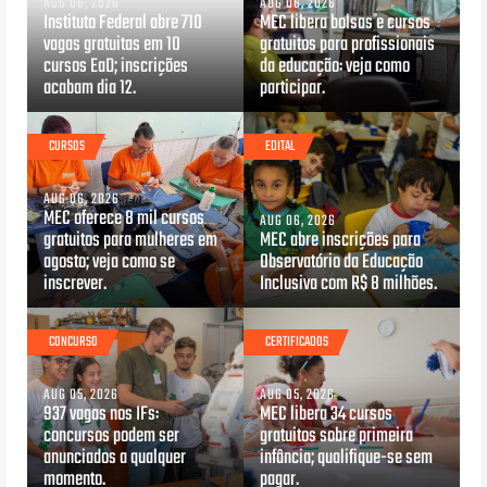
AUG 06, 2026
AUG 06, 2026
Instituto Federal abre 710
MEC libera bolsas e cursos
vagas gratuitas em 10
gratuitos para profissionais
cursos EaD; inscrições
da educação: veja como
acabam dia 12.
participar.
CURSOS
EDITAL
AUG 06, 2026
MEC oferece 8 mil cursos
AUG 06, 2026
gratuitos para mulheres em
MEC abre inscrições para
agosto; veja como se
Observatório da Educação
inscrever.
Inclusiva com R$ 8 milhões.
CONCURSO
CERTIFICADOS
AUG 05, 2026
AUG 05, 2026
937 vagas nos IFs:
MEC libera 34 cursos
concursos podem ser
gratuitos sobre primeira
anunciados a qualquer
infância; qualifique-se sem
momento.
pagar.