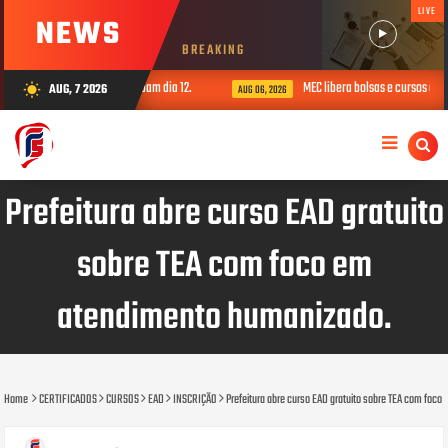
LIVE
NEWS
BREAKING
rsos EaD; inscrições acabam dia 12.
MEC libera bolsas e cursos gratuitos
AUG, 7 2026
wb_sunny
AUG 06, 2026
Prefeitura abre curso EAD gratuito
sobre TEA com foco em
atendimento humanizado.
Home
CERTIFICADOS
CURSOS
EAD
INSCRIÇÃO
Prefeitura abre curso EAD gratuito sobre TEA com foc