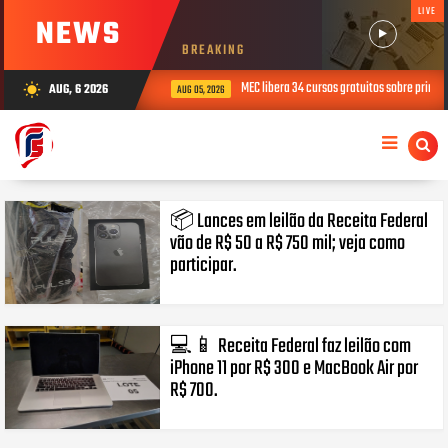
LIVE
NEWS
BREAKING
MEC libera 34 cursos gratuitos sobre primeir
AUG, 6 2026
wb_sunny
AUG 05, 2026
📦 Lances em leilão da Receita Federal
vão de R$ 50 a R$ 750 mil; veja como
participar.
💻📱 Receita Federal faz leilão com
iPhone 11 por R$ 300 e MacBook Air por
R$ 700.