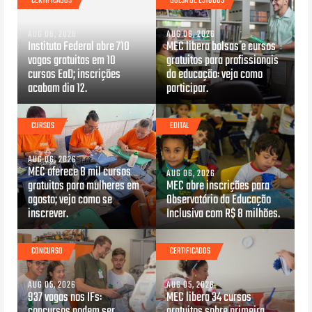
CERTIFICADOS
BOLSA DE ESTUDOS
AUG 06, 2026
AUG 06, 2026
Instituto Federal abre 710
MEC libera bolsas e cursos
vagas gratuitas em 10
gratuitos para profissionais
cursos EaD; inscrições
da educação: veja como
acabam dia 12.
participar.
CURSOS
EDITAL
AUG 06, 2026
MEC oferece 8 mil cursos
AUG 06, 2026
gratuitos para mulheres em
MEC abre inscrições para
agosto; veja como se
Observatório da Educação
inscrever.
Inclusiva com R$ 8 milhões.
CONCURSO
CERTIFICADOS
AUG 05, 2026
AUG 05, 2026
937 vagas nos IFs:
MEC libera 34 cursos
concursos podem ser
gratuitos sobre primeira