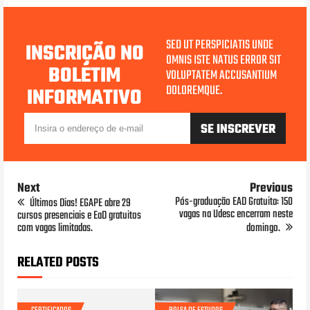
SED UT PERSPICIATIS UNDE
INSCRIÇÃO NO
OMNIS ISTE NATUS ERROR SIT
BOLETIM
VOLUPTATEM ACCUSANTIUM
DOLOREMQUE.
INFORMATIVO
Next
Previous
Pós-graduação EAD Gratuita: 150
Últimos Dias! EGAPE abre 29
vagas na Udesc encerram neste
cursos presenciais e EaD gratuitos
com vagas limitadas.
domingo.
RELATED POSTS