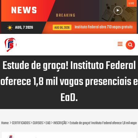
LIVE
NEWS
BREAKING
Instituto Federal abre 710 vagas gratuitas em 10
AUG, 7 2026
wb_sunny
AUG 06, 2026
Estude de graça! Instituto Federal
oferece 1,8 mil vagas presenciais e
EaD.
Home
CERTIFICADOS
CURSOS
EAD
INSCRIÇÃO
Estude de graça! Instituto Federal oferece 1,8 mil vaga