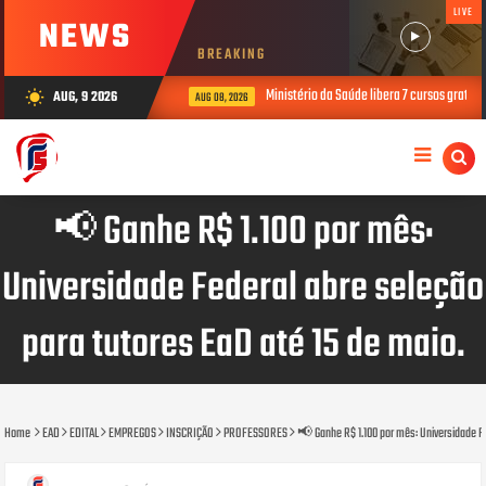
LIVE
NEWS
BREAKING
Ministério da Saúde libera 7 cursos gratuito
AUG, 9 2026
wb_sunny
AUG 08, 2026
📢 Ganhe R$ 1.100 por mês:
Universidade Federal abre seleção
para tutores EaD até 15 de maio.
Home
EAD
EDITAL
EMPREGOS
INSCRIÇÃO
PROFESSORES
📢 Ganhe R$ 1.100 por mês: Universidade Fe