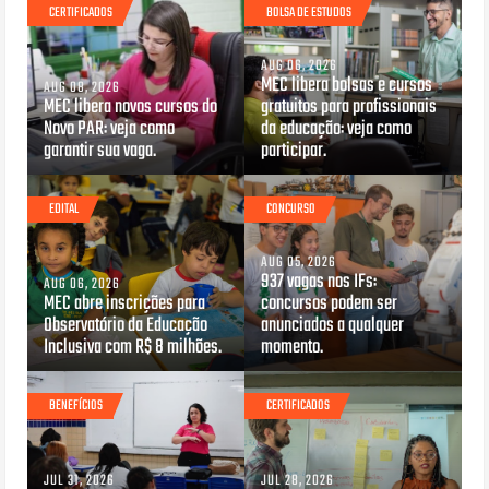
CERTIFICADOS
BOLSA DE ESTUDOS
AUG 06, 2026
MEC libera bolsas e cursos
AUG 08, 2026
MEC libera novos cursos do
gratuitos para profissionais
Novo PAR: veja como
da educação: veja como
garantir sua vaga.
participar.
EDITAL
CONCURSO
AUG 05, 2026
937 vagas nos IFs:
AUG 06, 2026
MEC abre inscrições para
concursos podem ser
Observatório da Educação
anunciados a qualquer
Inclusiva com R$ 8 milhões.
momento.
BENEFÍCIOS
CERTIFICADOS
JUL 31, 2026
JUL 28, 2026