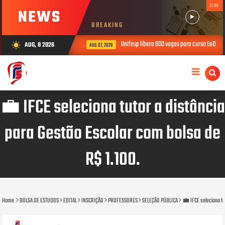
LIVE
NEWS
BREAKING
Unifesp libera 600 vagas para curso EaD gratuito
AUG, 8 2026
wb_sunny
AUG 07, 2026
💼 IFCE seleciona tutor a distância
para Gestão Escolar com bolsa de
R$ 1.100.
Home
BOLSA DE ESTUDOS
EDITAL
INSCRIÇÃO
PROFESSORES
SELEÇÃO PÚBLICA
💼 IFCE seleciona tu