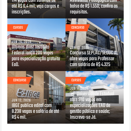
114 vagas com salários de
Assistente Pedagógico com
até R$ 6,4 mil; veja cargos e
bolsa de R$ 1.550; confira os
inscrições.
requisitos.
CURSOS
CONCURSO
JUN 26, 2026
Últimos dias! Instituto
JUN 12, 2026
Federal lança 200 vagas
Concurso SEPLAG/SEDUC AL
para especialização gratuita
abre vagas para Professor
EaD.
com salário de R$ 4.325
CONCURSO
CURSOS
JUN 11, 2026
🚨 Universidade Estadual
abre 810 vagas em
JUN 12, 2026
IBGE publica edital com
especializações EAD de
8.238 vagas e salário de até
gestão pública e saúde;
R$ 4 mil.
Inscreva-se Já.