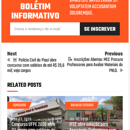
OMNIS ISTE NATUS ERROR SIT
BOLETIM
VOLUPTATEM ACCUSANTIUM
DOLOREMQUE.
INFORMATIVO
Next
Previous
📝 Inscrições Abertas: MEC Procura
🚨 Polícia Civil do Piauí abre
Professores para Avaliar Materiais do
concurso com salários de até R$ 20,6
mil; veja cargos
PNLD.
RELATED POSTS
CONCURSO
BOLSA DE ESTUDOS
AUG 03, 2026
JUL 12, 2026
Concurso UFPE 2026 abre
IFCE abre seleção para