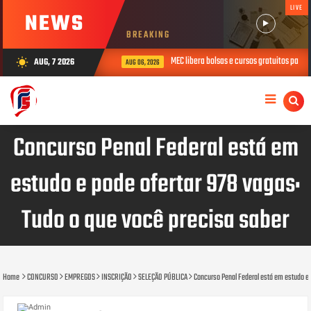
LIVE
NEWS
BREAKING
D; inscrições acabam dia 12.
MEC libera bolsas e cursos gratuitos para p
AUG, 7 2026
wb_sunny
AUG 06, 2026
Concurso Penal Federal está em
estudo e pode ofertar 978 vagas:
Tudo o que você precisa saber
Home
CONCURSO
EMPREGOS
INSCRIÇÃO
SELEÇÃO PÚBLICA
Concurso Penal Federal está em estudo e 