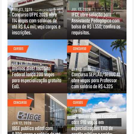
AUG 03, 2026
JUL 12, 2026
Concurso UFPE 2026 abre
IFCE abre seleção para
114 vagas com salários de
Assistente Pedagógico com
até R$ 6,4 mil; veja cargos e
bolsa de R$ 1.550; confira os
inscrições.
requisitos.
CURSOS
CONCURSO
JUN 26, 2026
Últimos dias! Instituto
JUN 12, 2026
Federal lança 200 vagas
Concurso SEPLAG/SEDUC AL
para especialização gratuita
abre vagas para Professor
EaD.
com salário de R$ 4.325
CONCURSO
CURSOS
JUN 11, 2026
🚨 Universidade Estadual
abre 810 vagas em
JUN 12, 2026
IBGE publica edital com
especializações EAD de