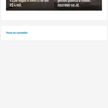
8.238 vagas e salário de até
gestão pública e saúde;
R$ 4 mil.
Inscreva-se Já.
Postar um comentário