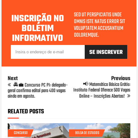
SED UT PERSPICIATIS UNDE
INSCRIÇÃO NO
OMNIS ISTE NATUS ERROR SIT
BOLETIM
VOLUPTATEM ACCUSANTIUM
DOLOREMQUE.
INFORMATIVO
Next
Previous
📢 Matemática Básica Grátis:
🚔💼 Concurso PC PI: delegado-
Instituto Federal Oferece 500 Vagas
geral confirma edital para 400 vagas
ainda em agosto.
Online – Inscrições Abertas!
RELATED POSTS
CONCURSO
BOLSA DE ESTUDOS