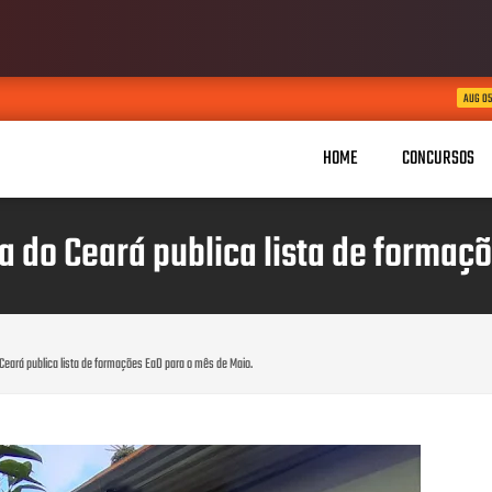
937 vagas no
AUG 05, 2026
HOME
CONCURSOS
 do Ceará publica lista de formaç
Ceará publica lista de formações EaD para o mês de Maio.