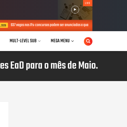
LIVE
s IFs: concursos podem ser anunciados a qualquer momento.
MEC libera 
AUG 05, 2026
MULT-LEVEL SUB
MEGA MENU
ões EaD para o mês de Maio.