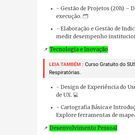
- Gestão de Projetos (20h) –
execução. 🗂️
- Elaboração e Gestão de Indi
medir desempenho institucio
📌
Tecnologia e Inovação
Curso Gratuito do SUS
LEIA TAMBÉM :
Respiratórias.
- Design de Experiência do Us
de UX. 💻
- Cartografia Básica e Intro
Explore ferramentas de mapea
📌
Desenvolvimento Pessoal