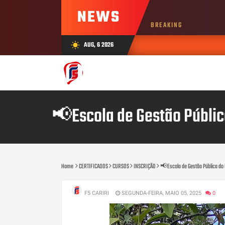
NEWS
BREAKING
AUG, 6 2026
wb_sunny
📢Escola de Gestão Pública
Home
CERTIFICADOS
CURSOS
INSCRIÇÃO
📢Escola de Gestão Pública do 
F5 CARIRI
SEGUNDA-FEIRA, MAIO 05, 2025
0