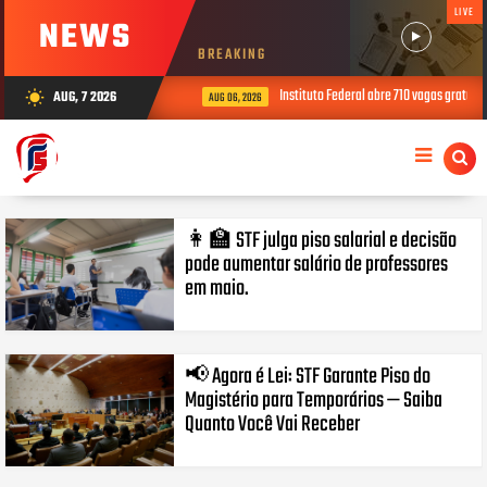
LIVE
NEWS
BREAKING
Instituto Federal abre 710 vagas gratuita
AUG, 7 2026
wb_sunny
AUG 06, 2026
👩‍🏫 STF julga piso salarial e decisão
pode aumentar salário de professores
em maio.
📢 Agora é Lei: STF Garante Piso do
Magistério para Temporários — Saiba
Quanto Você Vai Receber