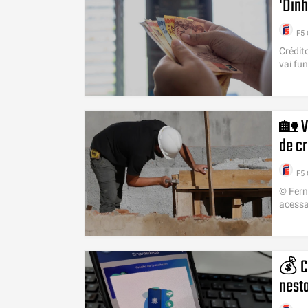
'Dinh
F5
Crédit
vai fu
🏡 V
de cr
F5
© Fern
acessar
💰 C
nesta