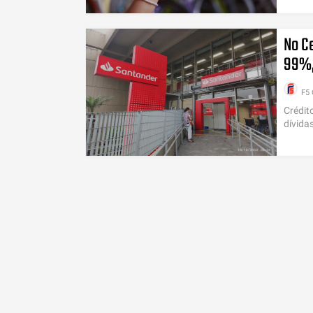
No C
99%, 
F5 
Crédit
dívida