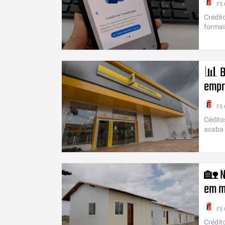
F5 
Crédit
formai
📊 Ba
empr
F5 
Cédito
acaba 
🏡 N
em ma
F5 
Crédit