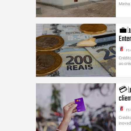
Minha 
💼📊
Ente
F5
Crédit
ao cré
💳📊
clien
F5
Crédit
inovad