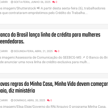
CARIRI
SEXTA-FEIRA, JUNHO 06, 2025
0
os imagem/Shutterstock 📢 A partir desta sexta-feira (6), trabalhadores
s que contrataram empréstimos pelo Crédito do Trabalha...
nco do Brasil lança linha de crédito para mulheres
eendedoras.
CARIRI
SEGUNDA-FEIRA, ABRIL 21, 2025
0
s imagem/Assessoria de Comunicação do SEEBCG-MS 📌 O Banco do Bra
de anunciar uma nova linha de crédito exclusiva para mulh...
ovas regras do Minha Casa, Minha Vida devem começar
io, diz ministério
CARIRI
DOMINGO, ABRIL 20, 2025
0
os imagem/Elisa Elsie/Governo do RN/Arquivo O programa Minha Casa,