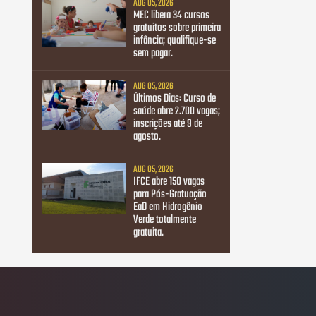
AUG 05, 2026
MEC libera 34 cursos
gratuitos sobre primeira
infância; qualifique-se
sem pagar.
AUG 05, 2026
Últimos Dias: Curso de
saúde abre 2.700 vagas;
inscrições até 9 de
agosto.
AUG 05, 2026
IFCE abre 150 vagas
para Pós-Gratuação
EaD em Hidrogênio
Verde totalmente
gratuita.