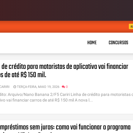
937 vaga
AUG 05, 2026
HOME
CONCURSOS
 de crédito para motoristas de aplicativo vai financiar
s de até R$ 150 mil.
 CARIRI
TERÇA-FEIRA, MAIO 19, 2026
0
dito: Arquivo/Nano Banana 2/F5 Cariri Linha de crédito para motoristas 
ivo vai financiar carros de até R$ 150 mil A nova l...
mpréstimos sem juros: como vai funcionar o programa