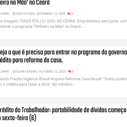
eiro na Mão' no Ceará
 CARIRI
SEXTA-FEIRA, DEZEMBRO 12, 2025
0
os imagem: TIAGO STILLE/ GOV. DO CEARA Empréstimos sem juros: co
ncionar o programa "Dinheiro na Mão" no Ceará. ...
eja o que é preciso para entrar no programa do governo
édito para reforma da casa.
 CARIRI
QUARTA-FEIRA, OUTUBRO 22, 2025
0
ando Frazão/Agência Brasil/Arquivo Reforma Casa Brasil: "Todos poder
 o crédito para fazer a obra", diz ministro ...
rédito do Trabalhador: portabilidade de dívidas começa
 sexta-feira (6)