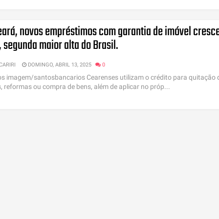
eará, novos empréstimos com garantia de imóvel cres
segunda maior alta do Brasil.
CARIRI
DOMINGO, ABRIL 13, 2025
0
os imagem/santosbancarios Cearenses utilizam o crédito para quitação 
s, reformas ou compra de bens, além de aplicar no próp...