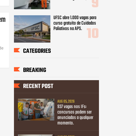
cem
UFSC abre 1.000 vagas para
curso gratuito de Cuidados
Paliativos na APS.
de
CATEGORIES
BREAKING
RECENT POST
AUG 05, 2026
937 vagas nos IFs:
concursos podem ser
anunciados a qualquer
momento.