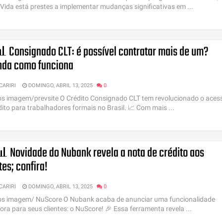
Vida está prestes a implementar mudanças significativas em ...
 Consignado CLT: é possível contratar mais de um?
nda como funciona
 CARIRI
DOMINGO, ABRIL 13, 2025
0
os imagem/prevsite O Crédito Consignado CLT tem revolucionado o aces
dito para trabalhadores formais no Brasil. 📈 Com mais ...
 Novidade do Nubank revela a nota de crédito aos
tes; confira!
 CARIRI
DOMINGO, ABRIL 13, 2025
0
os imagem/ NuScore O Nubank acaba de anunciar uma funcionalidade
ora para seus clientes: o NuScore! 🎉 Essa ferramenta revela ...