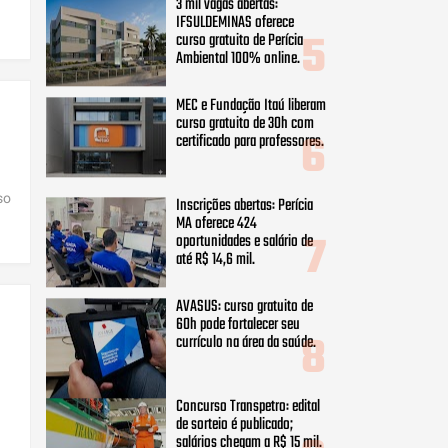
3 mil vagas abertas:
IFSULDEMINAS oferece
curso gratuito de Perícia
Ambiental 100% online.
MEC e Fundação Itaú liberam
curso gratuito de 30h com
certificado para professores.
so
Inscrições abertas: Perícia
MA oferece 424
oportunidades e salário de
até R$ 14,6 mil.
AVASUS: curso gratuito de
60h pode fortalecer seu
currículo na área da saúde.
Concurso Transpetro: edital
de sorteio é publicado;
salários chegam a R$ 15 mil.