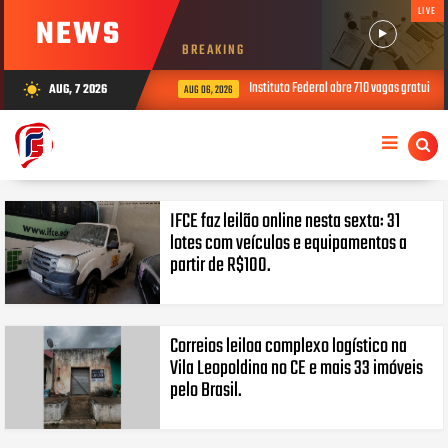
LIVE
NEWS
BREAKING
Instituto Federal abre 710 vagas gratuitas
AUG, 7 2026
wb_sunny
AUG 06, 2026
IFCE faz leilão online nesta sexta: 31
lotes com veículos e equipamentos a
partir de R$100.
Correios leiloa complexo logístico na
Vila Leopoldina no CE e mais 33 imóveis
pelo Brasil.