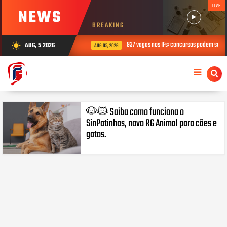
LIVE
NEWS
BREAKING
937 vagas nos IFs: concursos podem ser 
AUG, 5 2026
wb_sunny
AUG 05, 2026
🐶🐱 Saiba como funciona o
SinPatinhas, novo RG Animal para cães e
gatos.