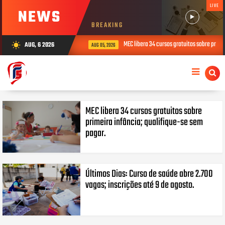
LIVE
NEWS
BREAKING
nciados a qualquer momento.
MEC libera 34 cursos gratuitos sobre prime
AUG, 6 2026
wb_sunny
AUG 05, 2026
MEC libera 34 cursos gratuitos sobre
primeira infância; qualifique-se sem
pagar.
Últimos Dias: Curso de saúde abre 2.700
vagas; inscrições até 9 de agosto.