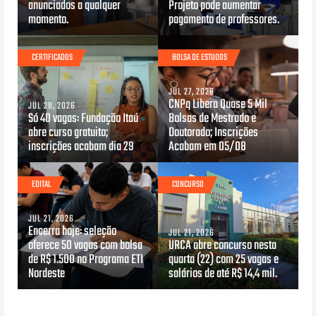
anunciados a qualquer
Projeto pode aumentar
momento.
pagamento de professores.
CERTIFICADOS
BOLSA DE ESTUDOS
JUL 27, 2026
CNPq Libera Quase 5 Mil
JUL 28, 2026
Só 40 vagas: Fundação Itaú
Bolsas de Mestrado e
abre curso gratuito;
Doutorado; Inscrições
inscrições acabam dia 29
Acabam em 05/08
EDITAL
CONCURSO
JUL 21, 2026
Encerra hoje: seleção
JUL 21, 2026
oferece 50 vagas com bolsa
URCA abre concurso nesta
de R$ 1.500 no Programa ETI
quarta (22) com 25 vagas e
Nordeste
salários de até R$ 14,4 mil.