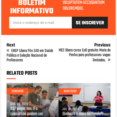
BOLETIM
VOLUPTATEM ACCUSANTIUM
DOLOREMQUE.
INFORMATIVO
Next
Previous
MEC libera curso EaD gratuito Maria da
ENSP Libera Pós EAD em Saúde
Penha para professores: vagas
Pública e Seleção Nacional de
Professores
limitadas.
RELATED POSTS
CONCURSO
BENEFÍCIOS
AUG 05, 2026
937 vagas nos IFs:
JUL 31, 2026
concursos podem ser
Dinheiro a mais no Fundef?