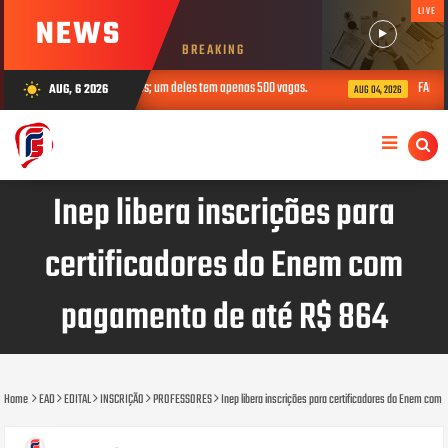
LIVE
NEWS
BREAKING
line gratuitos; um deles tem apenas 500 vagas.
FAPDF oferece curso grat
AUG, 6 2026
wb_sunny
AUG 04, 2026
Inep libera inscrições para
certificadores do Enem com
pagamento de até R$ 864
Home
EAD
EDITAL
INSCRIÇÃO
PROFESSORES
Inep libera inscrições para certificadores do Enem com